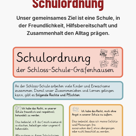
Schulordnung
Elternbeirat
WIR-Aktionen
Mittagsband
FSJ
Unser gemeinsames Ziel ist eine Schule, in
der Freundlichkeit, Hilfsbereitschaft und
ESSZETT-Schulzeitung
Leitbild
Zusammenhalt den Alltag prägen.
Kinderparlament
Stadt
AGs
Rythmisierung