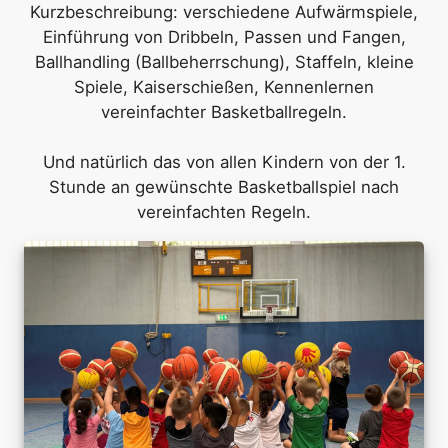
Elternbeirat
Kurzbeschreibung: verschiedene Aufwärmspiele,
Einführung von Dribbeln, Passen und Fangen,
WIR-Aktionen
Mittagsband
FSJ
Ballhandling (Ballbeherrschung), Staffeln, kleine
Spiele, Kaiserschießen, Kennenlernen
ESSZETT-Schulzeitung
Leitbild
vereinfachter Basketballregeln.
Kinderparlament
Stadt
Und natürlich das von allen Kindern von der 1.
Stunde an gewünschte Basketballspiel nach
AGs
vereinfachten Regeln.
Rythmisierung